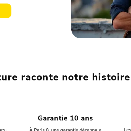
ture raconte notre histoire
x
Garantie 10 ans
urs-
Les
À Paris 8, une garantie décennale