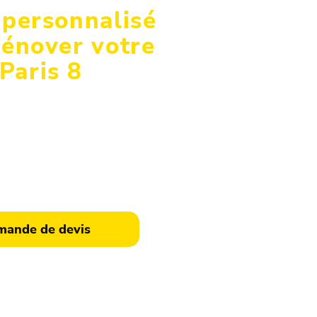
 personnalisé
rénover votre
 Paris 8
ntervention en couverture, du
nce, faites confiance à notre
 Contactez maintenant votre
 Paris 8e pour une étude
un devis gratuit.
ande de devis