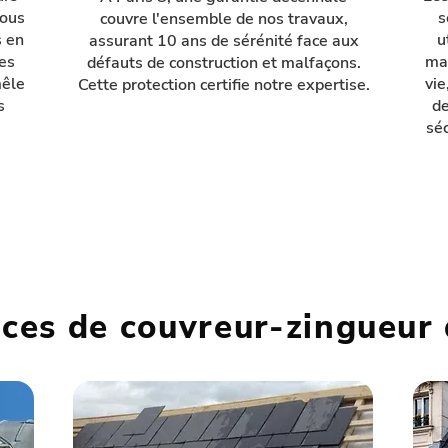
tous
s
couvre l'ensemble de nos travaux,
s en
u
assurant 10 ans de sérénité face aux
ses
mat
défauts de construction et malfaçons.
mêle
vie
Cette protection certifie notre expertise.
s
de
séc
ices de couvreur-zingueur