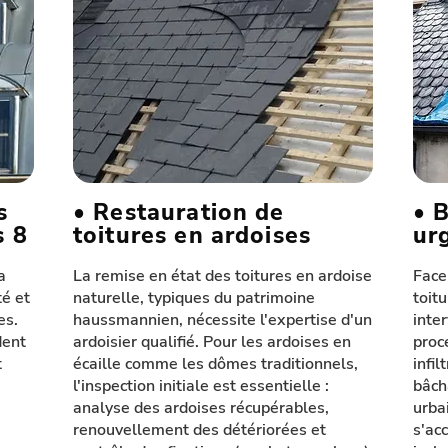
s
• Restauration de
• 
s 8
toitures en ardoises
ur
a
La remise en état des toitures en ardoise
Face
té et
naturelle, typiques du patrimoine
toit
es.
haussmannien, nécessite l'expertise d'un
inte
dent
ardoisier qualifié. Pour les ardoises en
proc
t
écaille comme les dômes traditionnels,
infil
l'inspection initiale est essentielle :
bâch
analyse des ardoises récupérables,
urba
renouvellement des détériorées et
s'ac