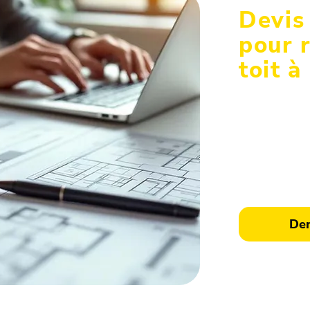
Devis
pour 
toit à
Pour toute i
neuf à l'urge
expérience.
couvreur de
détaillée et 
Dem