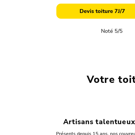
Devis toiture 7J/7
Noté 5/5
Votre toi
Artisans talentueu
Présents depuis 15 ans, nos couvre