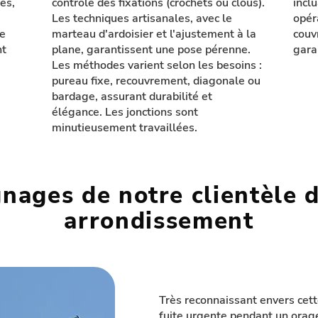
es,
contrôle des fixations (crochets ou clous).
inclu
Les techniques artisanales, avec le
opér
te
marteau d'ardoisier et l'ajustement à la
couv
nt
plane, garantissent une pose pérenne.
garan
Les méthodes varient selon les besoins :
pureau fixe, recouvrement, diagonale ou
bardage, assurant durabilité et
élégance. Les jonctions sont
minutieusement travaillées.
nages de notre clientèle 
arrondissement
Très reconnaissant envers cett
fuite urgente pendant un orage 