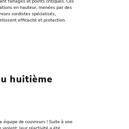
ant faîtages et points critiques. Ces
ations en hauteur, menées par des
reurs cordistes spécialisés,
tissent efficacité et protection.
du huitième
e équipe de couvreurs ! Suite à une
violent, leur réactivité a été