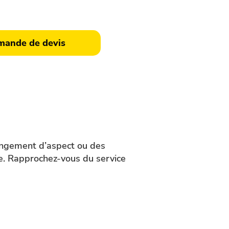
uit.
ande de devis
hangement d’aspect ou des
re. Rapprochez-vous du service