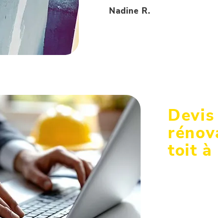
Nadine R.
Devis
rénov
toit à
Pour toute i
neuf à l'urge
expertise. C
Levallois-Pe