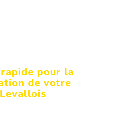
 rapide pour la
ation de votre
 Levallois
ntervention en couverture, du
nce, faites confiance à notre
ontactez votre couvreur de
rret pour une étude détaillée et