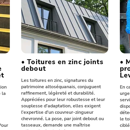
• Toitures en zinc joints
• 
e
debout
pr
et
Le
Les toitures en zinc, signatures du
patrimoine altoséquanais, conjuguent
tion
En ca
raffinement, légèreté et durabilité.
 la
urgen
Appréciées pour leur robustesse et leur
serv
souplesse d'adaptation, elles exigent
disp
l'expertise d'un couvreur-zingueur
déte
chevronné. La pose, par joint debout ou
le to
tasseaux, demande une maîtrise
Pour
cibl