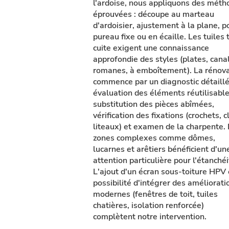
l'ardoise, nous appliquons des méth
éprouvées : découpe au marteau
d'ardoisier, ajustement à la plane, p
pureau fixe ou en écaille. Les tuiles 
cuite exigent une connaissance
approfondie des styles (plates, canal
romanes, à emboîtement). La rénova
commence par un diagnostic détaillé
évaluation des éléments réutilisable
substitution des pièces abîmées,
vérification des fixations (crochets, c
liteaux) et examen de la charpente.
zones complexes comme dômes,
lucarnes et arêtiers bénéficient d'un
attention particulière pour l'étanchéi
L'ajout d'un écran sous-toiture HPV 
possibilité d'intégrer des améliorati
modernes (fenêtres de toit, tuiles
chatières, isolation renforcée)
complètent notre intervention.