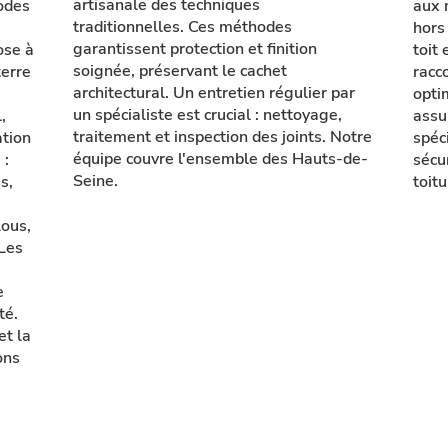
artisanale des techniques
odes
aux 
traditionnelles. Ces méthodes
hors
garantissent protection et finition
ose à
toit 
soignée, préservant le cachet
terre
racc
architectural. Un entretien régulier par
opti
un spécialiste est crucial : nettoyage,
,
assu
traitement et inspection des joints. Notre
tion
spéc
équipe couvre l'ensemble des Hauts-de-
 :
sécu
Seine.
s,
toitu
lous,
 Les
e
té.
et la
ons