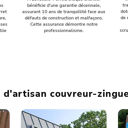
tr
os
bénéficie d'une garantie décennale,
dot
rret
assurant 10 ans de tranquillité face aux
de 
re,
défauts de construction et malfaçons.
ises
Cette assurance démontre notre
scr
llie
professionnalisme.
s d'artisan couvreur-zingu