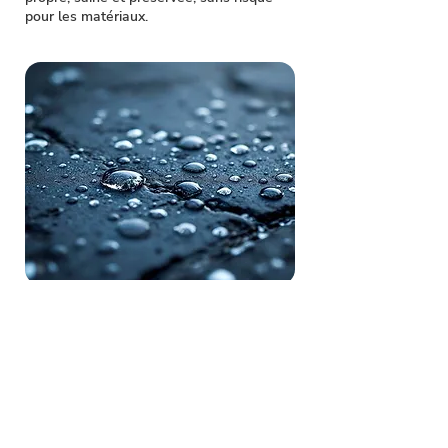
pour les matériaux.
•
Traitement hydrofuge et
anti-mousses
Le traitement hydrofuge prolonge la
durée de vie des toitures en tuiles terre
cuite ou ardoises en renforçant leur
résistance aux intempéries. Nos experts
en région IDF appliquent des hydrofuges